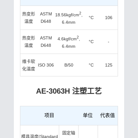
2
热变形
ASTM
18.56kgf/cm
,
°C
106
温度
D648
6.4mm
2
热变形
ASTM
4.6kgf/cm
,
°C
-
温度
D648
6.4mm
维卡软
ISO 306
B/50
°C
125
化温度
AE-3063H 注塑工艺
项目
单位
代表值
固定轴
模具温度(Standard