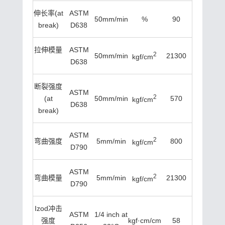
伸长率(at
ASTM
50mm/min
%
90
break)
D638
拉伸模量
ASTM
2
50mm/min
21300
kgf/cm
21300
D638
断裂强度
ASTM
2
(at
50mm/min
570
kgf/cm
D638
break)
ASTM
2
弯曲强度
5mm/min
800
kgf/cm
D790
ASTM
2
弯曲模量
5mm/min
21300
kgf/cm
D790
Izod冲击
ASTM
1/4 inch at
强度
kgf·cm/cm
58