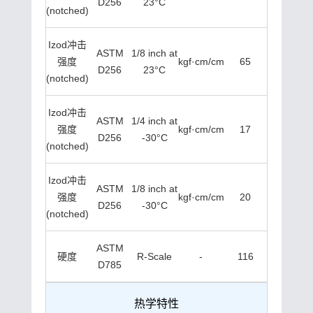
D256
23°C
(notched)
Izod冲击
ASTM
1/8 inch at
强度
kgf·cm/cm
65
D256
23°C
(notched)
Izod冲击
ASTM
1/4 inch at
强度
kgf·cm/cm
17
D256
-30°C
(notched)
Izod冲击
ASTM
1/8 inch at
强度
kgf·cm/cm
20
D256
-30°C
(notched)
ASTM
硬度
R-Scale
-
116
D785
热学特性