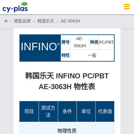
塑胶品牌
韩国乐天
AE-3063H
AE-
牌号
种类
PC/PBT
INFINO
®
3063H
特性
一般
韩国乐天 INFINO PC/PBT
AE-3063H 物性表
测试方
项目
条件
单位
代表值
法
物理性质