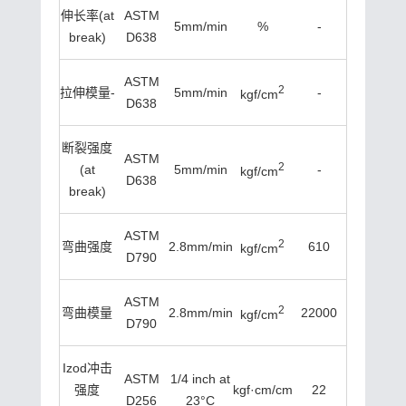
伸长率(at
ASTM
5mm/min
%
-
break)
D638
ASTM
2
拉伸模量
-
5mm/min
-
kgf/cm
D638
断裂强度
ASTM
2
(at
5mm/min
-
kgf/cm
D638
break)
ASTM
2
弯曲强度
2.8mm/min
610
kgf/cm
D790
ASTM
2
弯曲模量
2.8mm/min
22000
kgf/cm
D790
Izod冲击
ASTM
1/4 inch at
强度
kgf·cm/cm
22
D256
23°C