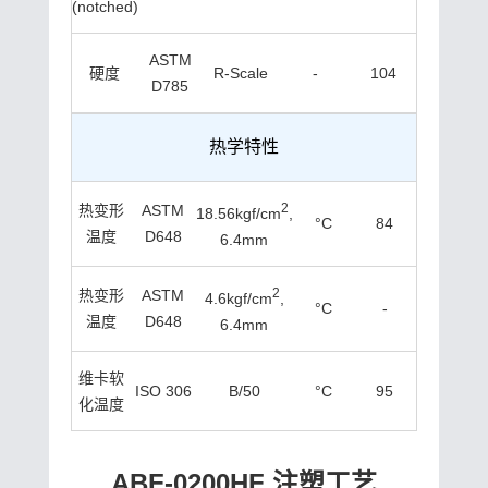
(notched)
ASTM
硬度
R-Scale
-
104
D785
热学特性
2
热变形
ASTM
18.56kgf/cm
,
°C
84
温度
D648
6.4mm
2
热变形
ASTM
4.6kgf/cm
,
°C
-
温度
D648
6.4mm
维卡软
ISO 306
B/50
°C
95
化温度
ABF-0200HF 注塑工艺