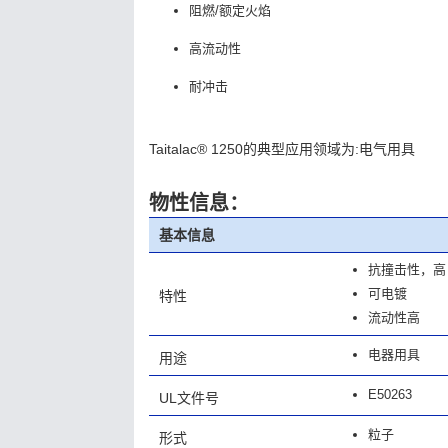
阻燃/额定火焰
高流动性
耐冲击
Taitalac® 1250的典型应用领域为:电气用具
物性信息：
基本信息
抗撞击性，高
可电镀
特性
流动性高
电器用具
用途
E50263
UL文件号
粒子
形式