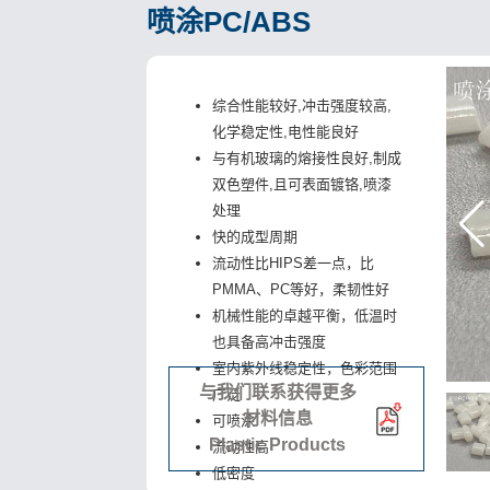
喷涂PC/ABS
综合性能较好,冲击强度较高,
化学稳定性,电性能良好
与有机玻璃的熔接性良好,制成
双色塑件,且可表面镀铬,喷漆
处理
快的成型周期
流动性比HIPS差一点，比
PMMA、PC等好，柔韧性好
机械性能的卓越平衡，低温时
也具备高冲击强度
室内紫外线稳定性，色彩范围
与我们联系获得更多
广泛
材料信息
可喷涂
Plastic Products
流动性高
低密度