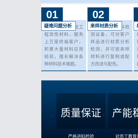
01
02
疑难问题分析
来样材质分析
我们10+年来专注工
我司有各种材料检
程改性材料，服务
测设备，可对客户
上万家终端客户，
样品进行材质分析
积累大量材料应用
检测，并可按来样
经验，擅长解决各
材料进行复制或配
种材料技术难题。
方改进与配色。
质量保证
产能
严格进料检验
对员工教育