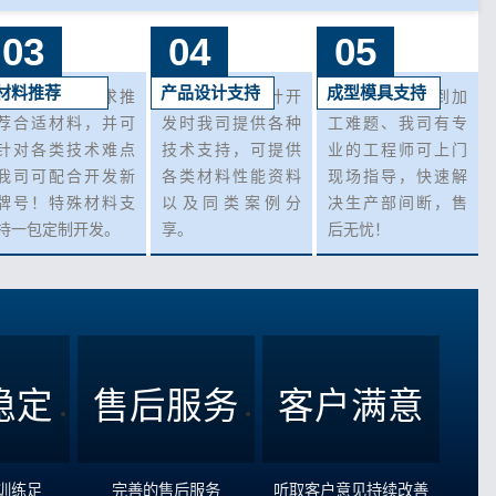
03
04
05
材料推荐
产品设计支持
成型模具支持
可根据客户需求推
在您产品在设计开
您在生产中遇到加
荐合适材料，并可
发时我司提供各种
工难题、我司有专
针对各类技术难点
技术支持，可提供
业的工程师可上门
我司可配合开发新
各类材料性能资料
现场指导，快速解
牌号！特殊材料支
以及同类案例分
决生产部间断，售
持一包定制开发。
享。
后无忧！
稳定
售后服务
客户满意
训练足
完善的售后服务
听取客户意见持续改善