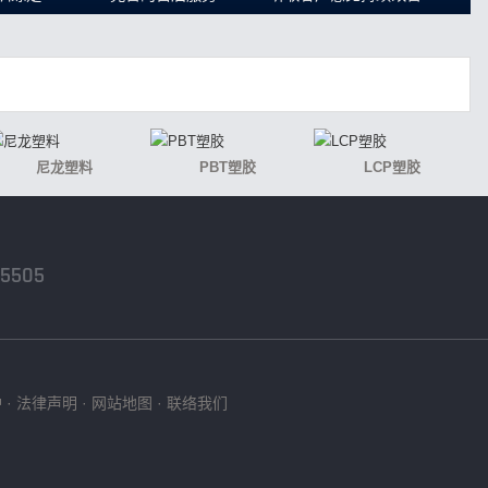
尼龙塑料
PBT塑胶
LCP塑胶
-5505
护
·
法律声明
·
网站地图
·
联络我们