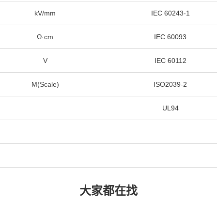
kV/mm
IEC 60243-1
Ω·cm
IEC 60093
V
IEC 60112
M(Scale)
ISO2039-2
UL94
大家都在找