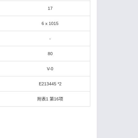
17
6 x 1015
-
80
V-0
E213445 *2
附表1 第16项