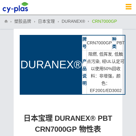
塑胶品牌
日本宝理
DURANEX®
CRN7000GP
牌
种
CRN7000GP
PBT
号
类
阻燃, 低挥发, 低触
DURANEX®
产
点污染, 经UL认定可
品
以使用50%回收
说
料：非增强，颜
明
色：
EF2001/ED3002
日本宝理 DURANEX® PBT
CRN7000GP 物性表