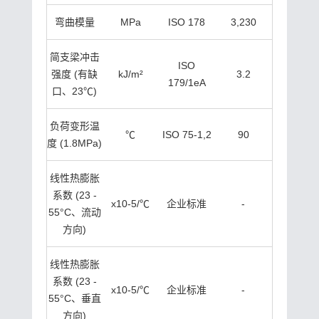
弯曲模量
MPa
ISO 178
3,230
简支梁冲击
ISO
强度 (有缺
kJ/m²
3.2
179/1eA
口、23℃)
负荷变形温
℃
ISO 75-1,2
90
度 (1.8MPa)
线性热膨胀
系数 (23 -
x10-5/℃
企业标准
-
55°C、流动
方向)
线性热膨胀
系数 (23 -
x10-5/℃
企业标准
-
55°C、垂直
方向)