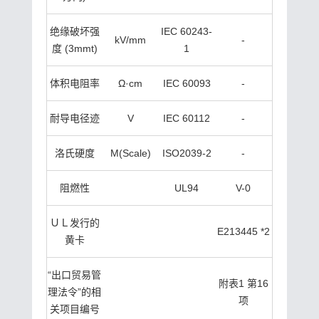
绝缘破坏强
IEC 60243-
kV/mm
-
度 (3mmt)
1
体积电阻率
Ω·cm
IEC 60093
-
耐导电径迹
V
IEC 60112
-
洛氏硬度
M(Scale)
ISO2039-2
-
阻燃性
UL94
V-0
ＵＬ发行的
E213445 *2
黄卡
“出口贸易管
附表1 第16
理法令”的相
项
关项目编号