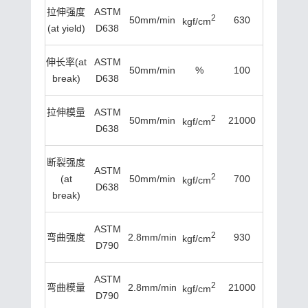
拉伸强度
ASTM
2
50mm/min
630
kgf/cm
(at yield)
D638
伸长率(at
ASTM
50mm/min
%
100
break)
D638
拉伸模量
ASTM
2
50mm/min
21000
kgf/cm
21000
D638
断裂强度
ASTM
2
(at
50mm/min
700
kgf/cm
D638
break)
ASTM
2
弯曲强度
2.8mm/min
930
kgf/cm
D790
ASTM
2
弯曲模量
2.8mm/min
21000
kgf/cm
D790