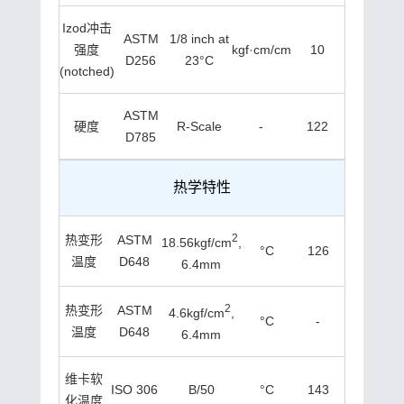
Izod冲击
ASTM
1/8 inch at
强度
kgf·cm/cm
10
D256
23°C
(notched)
ASTM
硬度
R-Scale
-
122
D785
热学特性
2
热变形
ASTM
18.56kgf/cm
,
°C
126
温度
D648
6.4mm
2
热变形
ASTM
4.6kgf/cm
,
°C
-
温度
D648
6.4mm
维卡软
ISO 306
B/50
°C
143
化温度