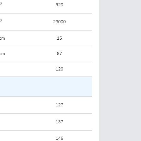
2
920
m
2
23000
m
/cm
15
/cm
87
120
127
137
146