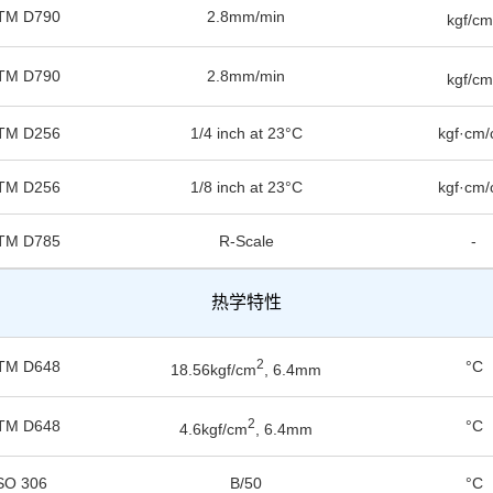
TM D790
2.8mm/min
kgf/c
TM D790
2.8mm/min
kgf/c
TM D256
1/4 inch at 23°C
kgf·cm
TM D256
1/8 inch at 23°C
kgf·cm
TM D785
R-Scale
-
热学特性
2
TM D648
°C
18.56kgf/cm
, 6.4mm
2
TM D648
°C
4.6kgf/cm
, 6.4mm
SO 306
B/50
°C