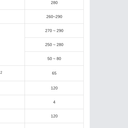
280
260~290
270 ~ 290
250 ~ 280
50 ~ 80
2
65
m
120
4
120