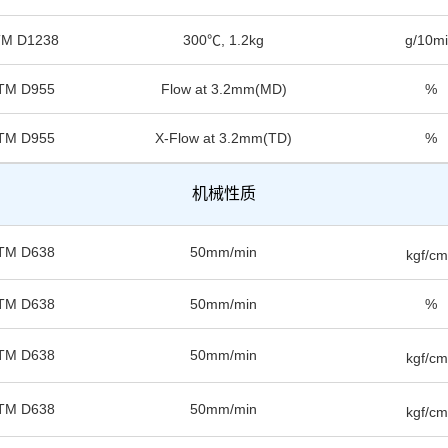
M D1238
300℃, 1.2kg
g/10m
TM D955
Flow at 3.2mm(MD)
%
TM D955
X-Flow at 3.2mm(TD)
%
机械性质
TM D638
50mm/min
kgf/c
TM D638
50mm/min
%
TM D638
50mm/min
kgf/c
TM D638
50mm/min
kgf/c