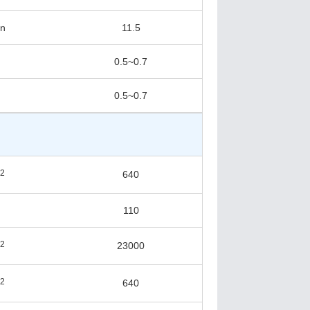
in
11.5
0.5~0.7
0.5~0.7
2
640
m
110
2
23000
m
2
640
m