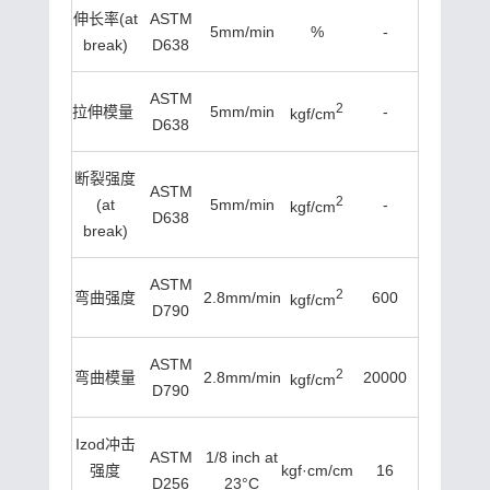
伸长率(at
ASTM
5mm/min
%
-
break)
D638
ASTM
2
拉伸模量
-
5mm/min
-
kgf/cm
D638
断裂强度
ASTM
2
(at
5mm/min
-
kgf/cm
D638
break)
ASTM
2
弯曲强度
2.8mm/min
600
kgf/cm
D790
ASTM
2
弯曲模量
2.8mm/min
20000
kgf/cm
D790
Izod冲击
ASTM
1/8 inch at
强度
kgf·cm/cm
16
D256
23°C