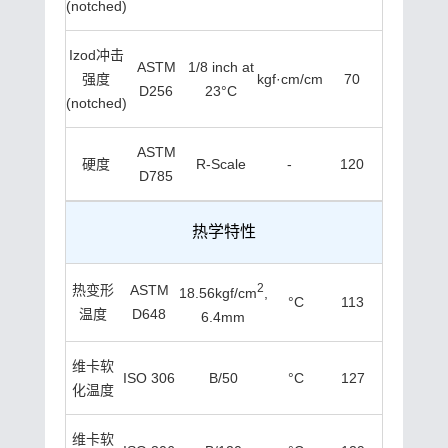
(notched)
Izod冲击
ASTM
1/8 inch at
强度
kgf·cm/cm
70
D256
23°C
(notched)
ASTM
硬度
R-Scale
-
120
D785
热学特性
2
热变形
ASTM
18.56kgf/cm
,
°C
113
温度
D648
6.4mm
维卡软
ISO 306
B/50
°C
127
化温度
维卡软