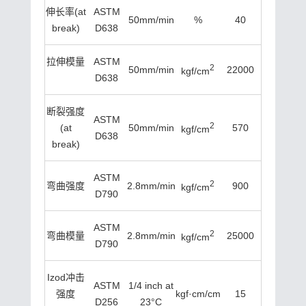
伸长率(at
ASTM
50mm/min
%
40
break)
D638
拉伸模量
ASTM
2
50mm/min
22000
kgf/cm
22000
D638
断裂强度
ASTM
2
(at
50mm/min
570
kgf/cm
D638
break)
ASTM
2
弯曲强度
2.8mm/min
900
kgf/cm
D790
ASTM
2
弯曲模量
2.8mm/min
25000
kgf/cm
D790
Izod冲击
ASTM
1/4 inch at
强度
kgf·cm/cm
15
D256
23°C