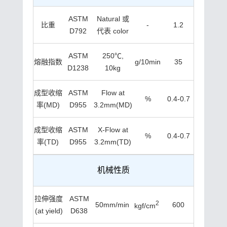
ASTM
Natural 或
比重
-
1.2
D792
代表 color
ASTM
250℃,
熔融指数
g/10min
35
D1238
10kg
成型收缩
ASTM
Flow at
%
0.4-0.7
率(MD)
D955
3.2mm(MD)
成型收缩
ASTM
X-Flow at
%
0.4-0.7
率(TD)
D955
3.2mm(TD)
机械性质
拉伸强度
ASTM
2
50mm/min
600
kgf/cm
(at yield)
D638