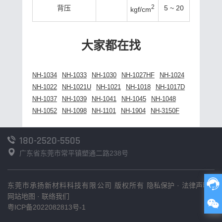
2
背压
5 ~ 20
kgf/cm
大家都在找
NH-1034
NH-1033
NH-1030
NH-1027HF
NH-1024
NH-1022
NH-1021U
NH-1021
NH-1018
NH-1017D
NH-1037
NH-1039
NH-1041
NH-1045
NH-1048
NH-1052
NH-1098
NH-1101
NH-1904
NH-3150F
180-2520-5505
广东省东莞市常平镇塑通二路238号
东莞市承扬新材料科技有限公司 版权所有
隐私保护
·
法律声明
·
网站地图
·
联络我们
粤ICP备2022082813号-1