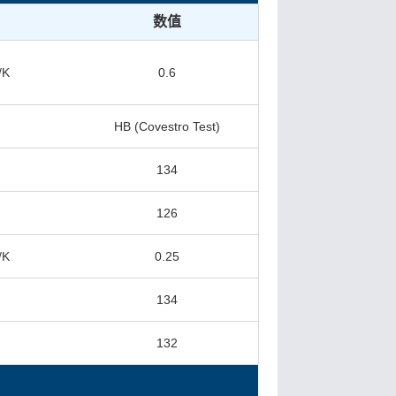
数值
/K
0.6
s
HB (Covestro Test)
134
126
/K
0.25
134
132