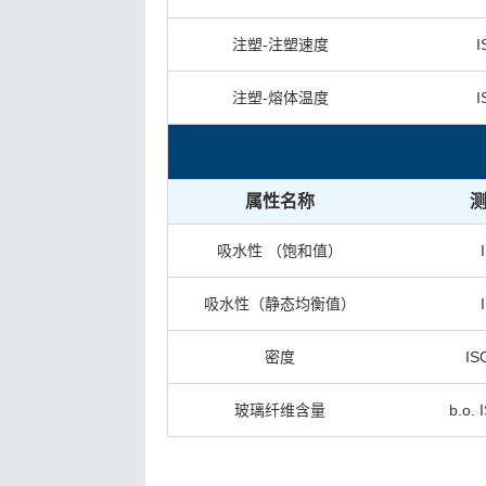
注塑-注塑速度
I
注塑-熔体温度
I
属性名称
吸水性 （饱和值）
吸水性（静态均衡值）
密度
IS
玻璃纤维含量
b.o.