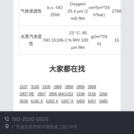
Oxygen/
b.o. ISO
cm³/(m²*24
气体渗透性
25.4 µm (1
2760
2556
h*bar)
mil) film
23 °C; 85
水蒸汽渗透
g/(m²*24
ISO 15106-1
% RH/ 100
15
性
h)
µm film
大家都在找
3107
3106
3105
2865
2858
2856
2808
2807 RE
2807
2805 MAS152
3108
3156
3206
3638
6165 X
6265 X
6267 X
6455
6457
6485
180-2520-5505
广东省东莞市常平镇塑通二路238号