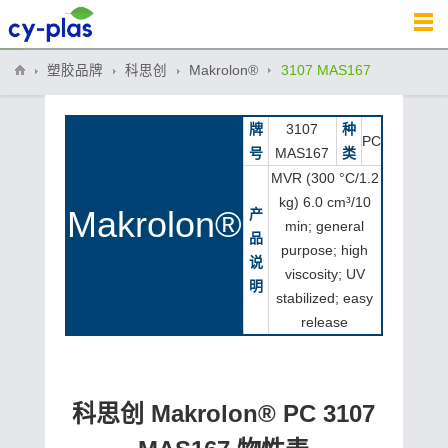
塑胶品牌
科思创
Makrolon®
3107 MAS167
牌
3107
种
PC
号
MAS167
类
MVR (300 °C/1.2
kg) 6.0 cm³/10
Makrolon®
产
min; general
品
purpose; high
说
viscosity; UV
明
stabilized; easy
release
科思创 Makrolon® PC 3107