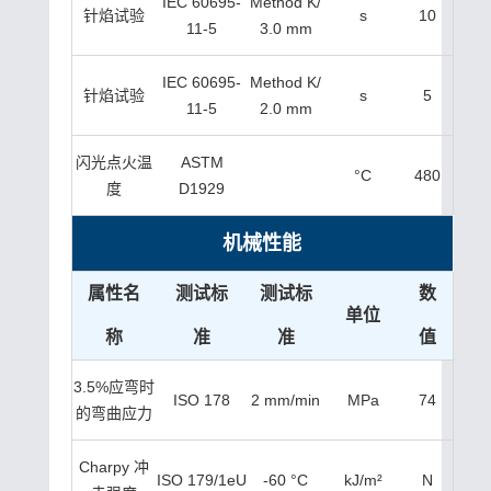
IEC 60695-
Method K/
针焰试验
s
10
11-5
3.0 mm
IEC 60695-
Method K/
针焰试验
s
5
11-5
2.0 mm
闪光点火温
ASTM
°C
480
度
D1929
机械性能
属性名
测试标
测试标
数
单位
称
准
准
值
3.5%应弯时
ISO 178
2 mm/min
MPa
74
的弯曲应力
Charpy 冲
ISO 179/1eU
-60 °C
kJ/m²
N