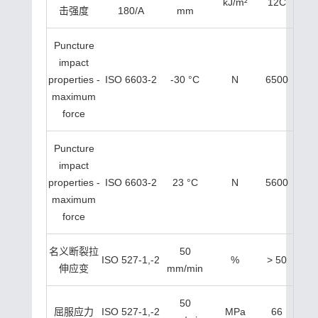
kJ/m²
12C
击强度
180/A
mm
Puncture
impact
properties -
ISO 6603-2
-30 °C
N
6500
maximum
force
Puncture
impact
properties -
ISO 6603-2
23 °C
N
5600
maximum
force
名义断裂拉
50
ISO 527-1,-2
%
> 50
伸应变
mm/min
50
屈服应力
ISO 527-1,-2
MPa
66