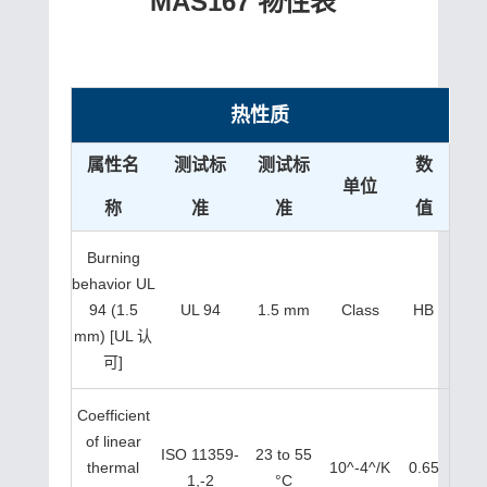
MAS167 物性表
热性质
属性名
测试标
测试标
数
单位
称
准
准
值
Burning
behavior UL
94 (1.5
UL 94
1.5 mm
Class
HB
mm) [UL 认
可]
Coefficient
of linear
ISO 11359-
23 to 55
thermal
10^-4^/K
0.65
1,-2
°C