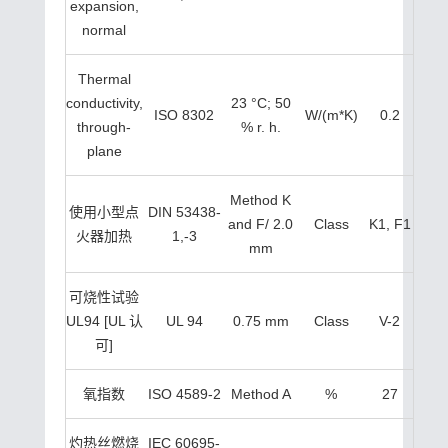
expansion,
normal
Thermal
conductivity,
23 °C; 50
ISO 8302
W/(m*K)
0.2
through-
% r. h.
plane
Method K
使用小型点
DIN 53438-
and F/ 2.0
Class
K1, F1
火器加热
1,-3
mm
可烧性试验
UL94 [UL 认
UL 94
0.75 mm
Class
V-2
可]
氧指数
ISO 4589-2
Method A
%
27
灼热丝燃烧
IEC 60695-