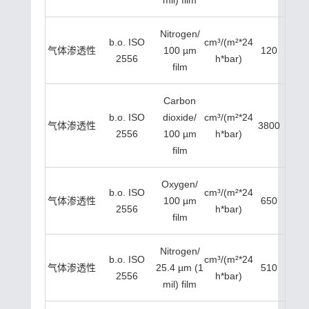
mil) film
Nitrogen/
b.o. ISO
cm³/(m²*24
气体渗透性
100 µm
120
2556
h*bar)
film
Carbon
b.o. ISO
dioxide/
cm³/(m²*24
气体渗透性
3800
2556
100 µm
h*bar)
film
Oxygen/
b.o. ISO
cm³/(m²*24
气体渗透性
100 µm
650
2556
h*bar)
film
Nitrogen/
b.o. ISO
cm³/(m²*24
气体渗透性
25.4 µm (1
510
2556
h*bar)
mil) film