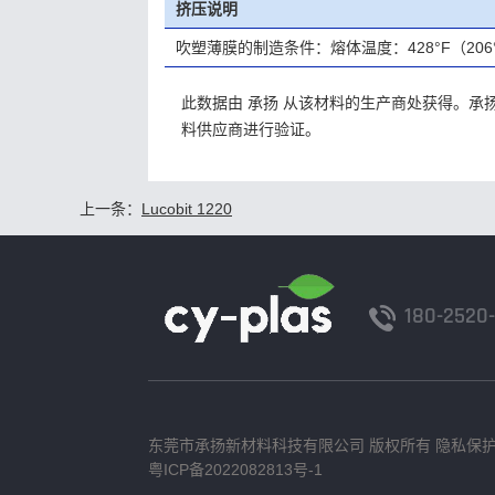
挤压说明
吹塑薄膜的制造条件：熔体温度：428°F（206°C）模
此数据由 承扬 从该材料的生产商处获得。
料供应商进行验证。
上一条：
Lucobit 1220
180-2520
东莞市承扬新材料科技有限公司 版权所有
隐私保
粤ICP备2022082813号-1