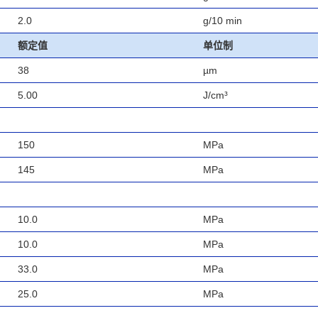
2.0
g/10 min
额定值
单位制
38
µm
5.00
J/cm³
150
MPa
145
MPa
10.0
MPa
10.0
MPa
33.0
MPa
25.0
MPa