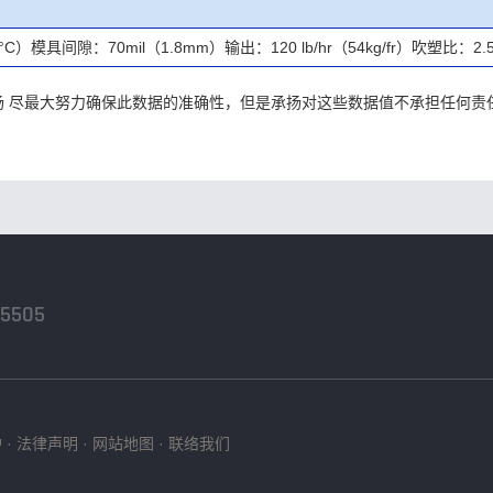
具间隙：70mil（1.8mm）输出：120 lb/hr（54kg/fr）吹塑比：2.5
承扬 尽最大努力确保此数据的准确性，但是承扬对这些数据值不承担任何
-5505
护
·
法律声明
·
网站地图
·
联络我们