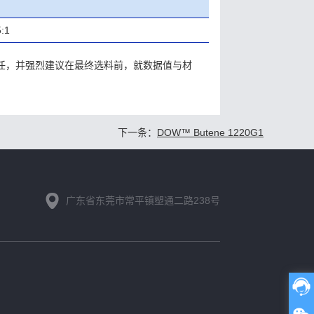
:1
责任，并强烈建议在最终选料前，就数据值与材
下一条：
DOW™ Butene 1220G1
广东省东莞市常平镇塑通二路238号