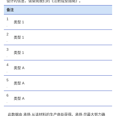
设计的信息，请查阅我们的《注射成型指南》。
备注
1
类型 1
.
2
类型 1
.
3
类型 1
.
4
类型 A
.
5
类型 A
.
6
类型 A
.
此数据由 承扬 从该材料的生产商处获得。承扬 尽最大努力确