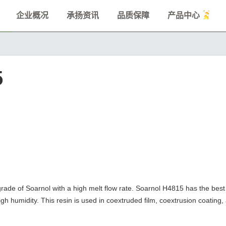
企业概况
承扬资讯
品质保障
产品中心
5
ade of Soarnol with a high melt flow rate. Soarnol H4815 has the best 
 high humidity. This resin is used in coextruded film, coextrusion coating