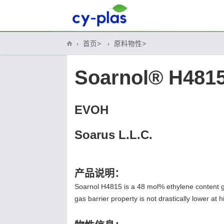
首页>
原料物性>
Soarnol® H481
EVOH
Soarus L.L.C.
产品说明：
Soarnol H4815 is a 48 mol% ethylene content gr
gas barrier property is not drastically lower at