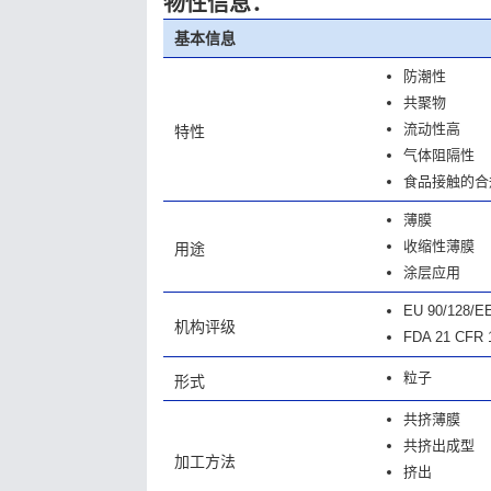
物性信息：
基本信息
防潮性
共聚物
流动性高
特性
气体阻隔性
食品接触的合
薄膜
收缩性薄膜
用途
涂层应用
EU 90/128/E
机构评级
FDA 21 CFR 
粒子
形式
共挤薄膜
共挤出成型
加工方法
挤出