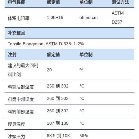
电气性能
额定值
单位制
测试方法
ASTM
1.0E+16
ohms·cm
体积电阻率
D257
补充信息
Tensile Elongation, ASTM D-638: 1-2%
注射
额定值
单位制
建议的最大回制
20
%
料比例
260 到 302
°C
料筒后部温度
260 到 302
°C
料筒中部温度
260 到 302
°C
料筒前部温度
107 到 135
°C
模具温度
68.9 到 103
MPa
注塑压力