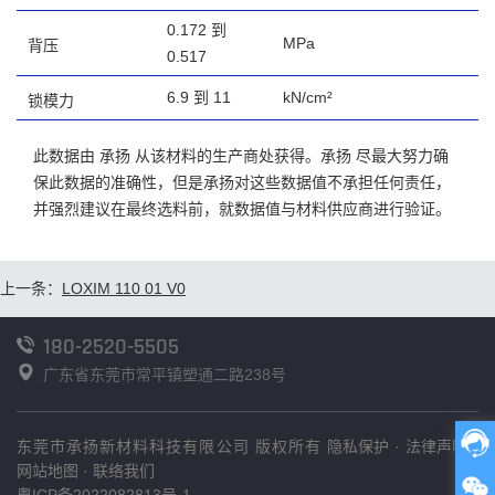
0.172 到
MPa
背压
0.517
6.9 到 11
kN/cm²
锁模力
此数据由 承扬 从该材料的生产商处获得。承扬 尽最大努力确
保此数据的准确性，但是承扬对这些数据值不承担任何责任，
并强烈建议在最终选料前，就数据值与材料供应商进行验证。
上一条：
LOXIM 110 01 V0
180-2520-5505
广东省东莞市常平镇塑通二路238号
东莞市承扬新材料科技有限公司 版权所有
隐私保护
·
法律声明
·
网站地图
·
联络我们
粤ICP备2022082813号-1