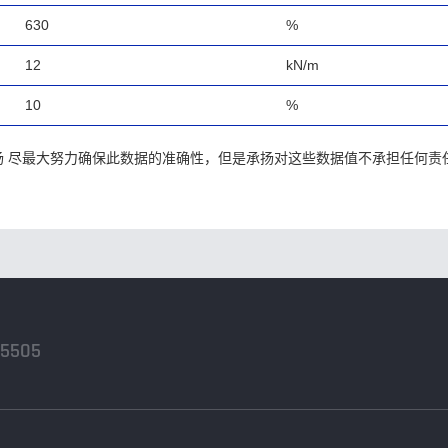
630
%
12
kN/m
10
%
承扬 尽最大努力确保此数据的准确性，但是承扬对这些数据值不承担任何
-5505