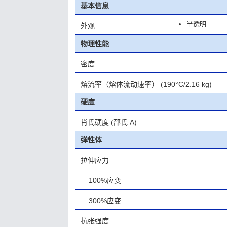
基本信息
半透明
外观
物理性能
密度
熔流率（熔体流动速率）
(190°C/2.16 kg)
硬度
肖氏硬度
(邵氏 A)
弹性体
拉伸应力
100%应变
300%应变
抗张强度