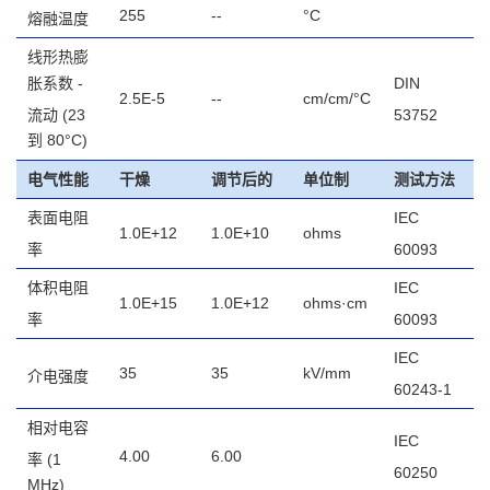
255
--
°C
熔融温度
线形热膨
胀系数 -
DIN
2.5E-5
--
cm/cm/°C
流动
(23
53752
到 80°C)
电气性能
干燥
调节后的
单位制
测试方法
表面电阻
IEC
1.0E+12
1.0E+10
ohms
率
60093
体积电阻
IEC
1.0E+15
1.0E+12
ohms·cm
率
60093
IEC
35
35
kV/mm
介电强度
60243-1
相对电容
IEC
4.00
6.00
率
(1
60250
MHz)