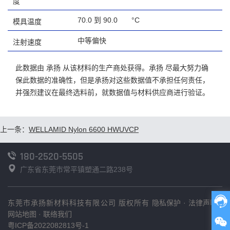
度
70.0 到 90.0
°C
模具温度
中等偏快
注射速度
此数据由 承扬 从该材料的生产商处获得。承扬 尽最大努力确
保此数据的准确性，但是承扬对这些数据值不承担任何责任，
并强烈建议在最终选料前，就数据值与材料供应商进行验证。
上一条：
WELLAMID Nylon 6600 HWUVCP
180-2520-5505
广东省东莞市常平镇塑通二路238号
东莞市承扬新材料科技有限公司 版权所有
隐私保护
·
法律声明
·
网站地图
·
联络我们
粤ICP备2022082813号-1