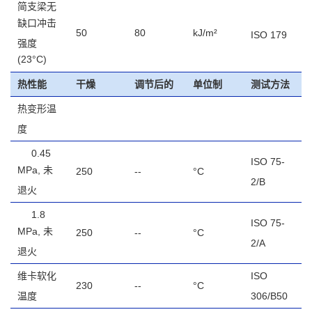
简支梁无
缺口冲击
50
80
kJ/m²
ISO 179
强度
(23°C)
热性能
干燥
调节后的
单位制
测试方法
热变形温
度
0.45
ISO 75-
MPa, 未
250
--
°C
2/B
退火
1.8
ISO 75-
MPa, 未
250
--
°C
2/A
退火
维卡软化
ISO
230
--
°C
温度
306/B50