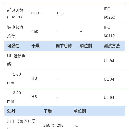
IEC
耗散因数
0.015
0.15
(1 MHz)
60250
漏电起痕
IEC
450
--
V
指数
60112
可燃性
干燥
调节后的
单位制
测试方法
UL 阻燃等
UL 94
级
1.60
HB
--
UL 94
mm
3.20
HB
--
UL 94
mm
注射
干燥
单位制
加工（熔体）温
265 到 295
°C