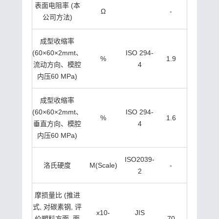
表面电阻率 (本
Ω
-
公司方法)
成型收缩率
(60×60×2mmt、
ISO 294-
%
1.9
流动方向、模腔
4
内压60 MPa)
成型收缩率
(60×60×2mmt、
ISO 294-
%
1.6
垂直方向、模腔
4
内压60 MPa)
ISO2039-
洛氏硬度
M(Scale)
-
2
摩损量比 (推进
式, 对碳素钢, 评
x10-
JIS
价塑料方面, 面
70