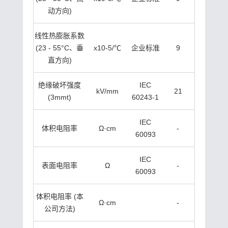
动方向)
线性热膨胀系数
(23 - 55°C、垂
x10-5/℃
企业标准
9
直方向)
绝缘破坏强度
IEC
kV/mm
21
(3mmt)
60243-1
IEC
体积电阻率
Ω·cm
-
60093
IEC
表面电阻率
Ω
-
60093
体积电阻率 (本
Ω·cm
-
公司方法)