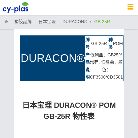
塑胶品牌
日本宝理
DURACON®
GB-25R
牌
种
GB-25R
POM
号
类
DURACON®
产
低翘曲：GB25%
品
增强, 低翘曲，颜
说
色：
明
CF3500/CD3501
日本宝理 DURACON® POM
GB-25R 物性表