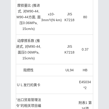
摩损量比 (推进
式, 对M90-44,
x10-
JIS
M90-44方面, 面
80
3mm³/(N·km)
K7218
压0.06MPa,
15cm/s)
动摩擦系数 (推
进式, 对M90-44,
JIS
0.37
面压0.06MPa,
K7218
15cm/s)
阻燃性
UL94
HB
E45034
ＵＬ发行的黄卡
*2
“出口贸易管理法
附表1 第
令”的相关项目编
16项