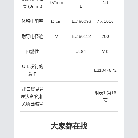
kV/mm
18
度 (3mmt)
1
体积电阻率
Ω·cm
IEC 60093
7 x 1016
耐导电径迹
V
IEC 60112
200
阻燃性
UL94
V-0
ＵＬ发行的
E213445 *2
黄卡
“出口贸易管
附表1 第16
理法令”的相
项
关项目编号
大家都在找