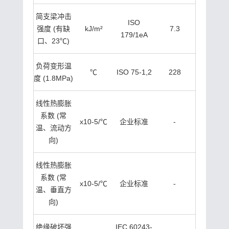
简支梁冲击
ISO
强度 (有缺
kJ/m²
7.3
179/1eA
口、23℃)
负荷变形温
℃
ISO 75-1,2
228
度 (1.8MPa)
线性热膨胀
系数 (常
x10-5/℃
企业标准
-
温、流动方
向)
线性热膨胀
系数 (常
x10-5/℃
企业标准
-
温、垂直方
向)
绝缘破坏强
IEC 60243-