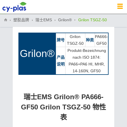
塑胶品牌
瑞士EMS
Grilon®
Grilon TSGZ-50
Grilon
PA666-
牌号
种类
TSGZ-50
GF50
Grilon®
Produkt-Bezeichnung
产品
nach ISO 1874:
说明
PA66+PA6 HI, MHR,
14-160N, GF50
瑞士EMS Grilon® PA666-
GF50 Grilon TSGZ-50 物性
表