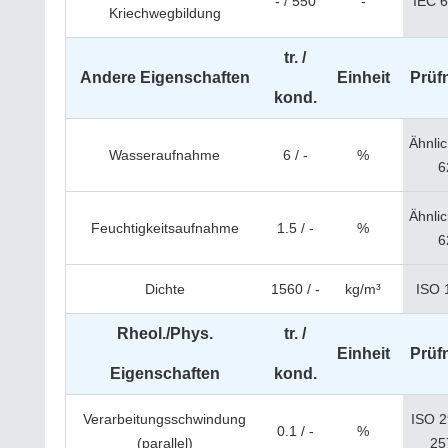
- / 550
-
IEC 
Kriechwegbildung
tr. /
Andere Eigenschaften
Einheit
Prüf
kond.
Ähnli
Wasseraufnahme
6 / -
%
6
Ähnli
Feuchtigkeitsaufnahme
1.5 / -
%
6
Dichte
1560 / -
kg/m³
ISO 
Rheol./Phys.
tr. /
Einheit
Prüf
Eigenschaften
kond.
Verarbeitungsschwindung
ISO 2
0.1 / -
%
(parallel)
25