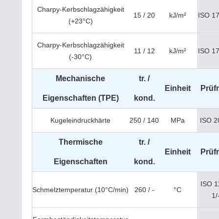
Charpy-Kerbschlagzähigkeit
15 / 20
kJ/m²
ISO 1
(+23°C)
Charpy-Kerbschlagzähigkeit
11 / 12
kJ/m²
ISO 1
(-30°C)
Mechanische
tr. /
Einheit
Prüf
Eigenschaften (TPE)
kond.
Kugeleindruckhärte
250 / 140
MPa
ISO 2
Thermische
tr. /
Einheit
Prüf
Eigenschaften
kond.
ISO 1
Schmelztemperatur (10°C/min)
260 / -
°C
1/