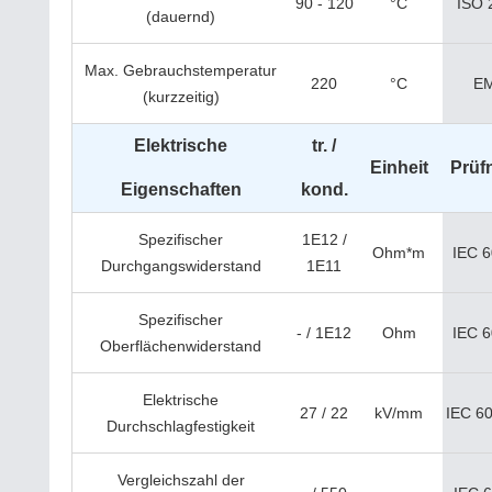
90 - 120
°C
ISO 
(dauernd)
Max. Gebrauchstemperatur
220
°C
E
(kurzzeitig)
Elektrische
tr. /
Einheit
Prüf
Eigenschaften
kond.
Spezifischer
1E12 /
Ohm*m
IEC 
Durchgangswiderstand
1E11
Spezifischer
- / 1E12
Ohm
IEC 
Oberflächenwiderstand
Elektrische
27 / 22
kV/mm
IEC 6
Durchschlagfestigkeit
Vergleichszahl der