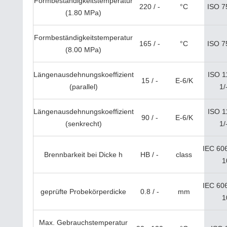
Formbeständigkeitstemperatur
220 / -
°C
ISO 7
(1.80 MPa)
Formbeständigkeitstemperatur
165 / -
°C
ISO 7
(8.00 MPa)
Längenausdehnungskoeffizient
ISO 1
15 / -
E-6/K
(parallel)
1/
Längenausdehnungskoeffizient
ISO 1
90 / -
E-6/K
(senkrecht)
1/
IEC 60
Brennbarkeit bei Dicke h
HB / -
class
1
IEC 60
geprüfte Probekörperdicke
0.8 / -
mm
1
Max. Gebrauchstemperatur