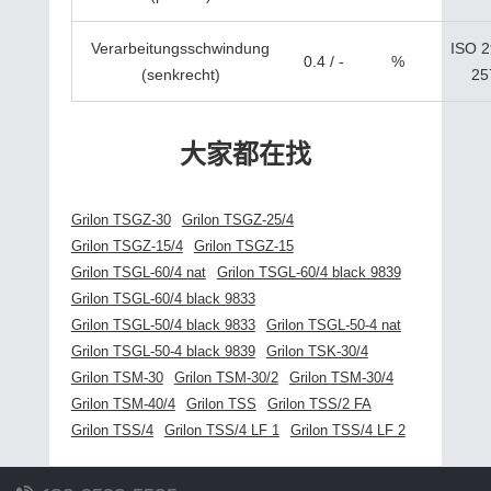
Verarbeitungsschwindung
ISO 2
0.4 / -
%
(senkrecht)
25
大家都在找
Grilon TSGZ-30
Grilon TSGZ-25/4
Grilon TSGZ-15/4
Grilon TSGZ-15
Grilon TSGL-60/4 nat
Grilon TSGL-60/4 black 9839
Grilon TSGL-60/4 black 9833
Grilon TSGL-50/4 black 9833
Grilon TSGL-50-4 nat
Grilon TSGL-50-4 black 9839
Grilon TSK-30/4
Grilon TSM-30
Grilon TSM-30/2
Grilon TSM-30/4
Grilon TSM-40/4
Grilon TSS
Grilon TSS/2 FA
Grilon TSS/4
Grilon TSS/4 LF 1
Grilon TSS/4 LF 2