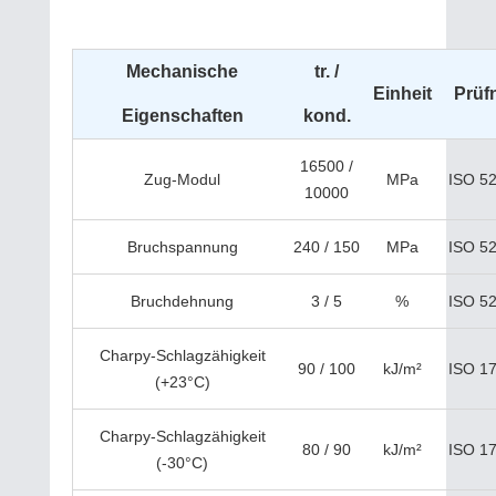
Mechanische
tr. /
Einheit
Prüf
Eigenschaften
kond.
16500 /
Zug-Modul
MPa
ISO 52
10000
Bruchspannung
240 / 150
MPa
ISO 52
Bruchdehnung
3 / 5
%
ISO 52
Charpy-Schlagzähigkeit
90 / 100
kJ/m²
ISO 1
(+23°C)
Charpy-Schlagzähigkeit
80 / 90
kJ/m²
ISO 1
(-30°C)