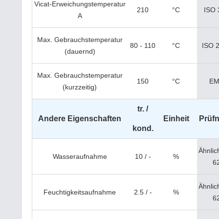
Vicat-Erweichungstemperatur
210
°C
ISO 
A
Max. Gebrauchstemperatur
80 - 110
°C
ISO 
(dauernd)
Max. Gebrauchstemperatur
150
°C
EM
(kurzzeitig)
tr. /
Andere Eigenschaften
Einheit
Prüf
kond.
Ähnlic
Wasseraufnahme
10 / -
%
6
Ähnlic
Feuchtigkeitsaufnahme
2.5 / -
%
6