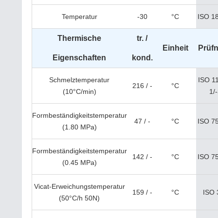
Temperatur
-30
°C
ISO 1
Thermische
tr. /
Einheit
Prüf
Eigenschaften
kond.
Schmelztemperatur
ISO 1
216 / -
°C
(10°C/min)
1/
Formbeständigkeitstemperatur
47 / -
°C
ISO 75
(1.80 MPa)
Formbeständigkeitstemperatur
142 / -
°C
ISO 75
(0.45 MPa)
Vicat-Erweichungstemperatur
159 / -
°C
ISO 
(50°C/h 50N)