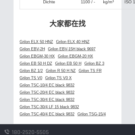
Dichte
1100 / -
kg/m³
ISO 
大家都在找
Grilon ELX 50 HNZ
Grilon ELX 40 HNZ
Grilon EBV-2H
Grilon EBV-15H black 9697
Grilon EBGM-30 HX
Grilon EBGM-20 HX
Grilon EB 50 H DZ
Grilon EB 50 H
Grilon BZ 3
Grilon BZ 1/2
Grilon R 50 H NZ
Grilon TS FR
Grilon TS V0
Grilon TS V0 X
Grilon TSC-10/4 EC black 9832
Grilon TSC-20/4 EC black 9832
Grilon TSC-30/4 EC black 9832
Grilon TSC-30/4 LF 15 black 9832
Grilon TSC-40/4 EC black 9832
Grilon TSG-15/4
180-2520-5505