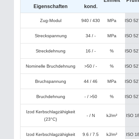
Einheit
Prüf
Eigenschaften
kond.
Zug-Modul
940 / 430
MPa
ISO 52
Streckspannung
34 / -
MPa
ISO 52
Streckdehnung
16 / -
%
ISO 52
Nominelle Bruchdehnung
>50 / -
%
ISO 52
Bruchspannung
44 / 46
MPa
ISO 52
Bruchdehnung
- / >50
%
ISO 52
Izod Kerbschlagzähigkeit
- / N
kJ/m²
ISO 1
(23°C)
Izod Kerbschlagzähigkeit
9.6 / 7.5
kJ/m²
ISO 1