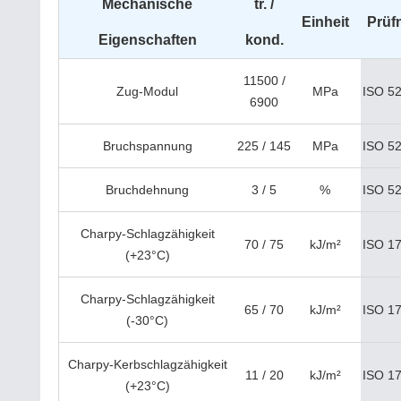
Mechanische
tr. /
Einheit
Prüf
Eigenschaften
kond.
11500 /
Zug-Modul
MPa
ISO 52
6900
Bruchspannung
225 / 145
MPa
ISO 52
Bruchdehnung
3 / 5
%
ISO 52
Charpy-Schlagzähigkeit
70 / 75
kJ/m²
ISO 1
(+23°C)
Charpy-Schlagzähigkeit
65 / 70
kJ/m²
ISO 1
(-30°C)
Charpy-Kerbschlagzähigkeit
11 / 20
kJ/m²
ISO 1
(+23°C)