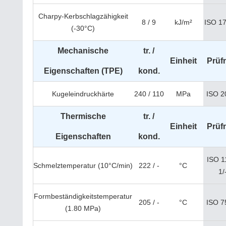
Charpy-Kerbschlagzähigkeit
8 / 9
kJ/m²
ISO 1
(-30°C)
Mechanische
tr. /
Einheit
Prüf
Eigenschaften (TPE)
kond.
Kugeleindruckhärte
240 / 110
MPa
ISO 2
Thermische
tr. /
Einheit
Prüf
Eigenschaften
kond.
ISO 1
Schmelztemperatur (10°C/min)
222 / -
°C
1/
Formbeständigkeitstemperatur
205 / -
°C
ISO 7
(1.80 MPa)