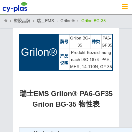
塑胶品牌
瑞士EMS
Grilon®
Grilon BG-35
Grilon BG-
PA6-
牌号
种类
35
GF35
Grilon®
Produkt-Bezeichnung
产品
nach ISO 1874: PA 6,
说明
MHR, 14-110N, GF 35
瑞士EMS Grilon® PA6-GF35
Grilon BG-35 物性表