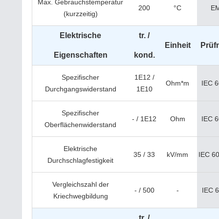
Max. Gebrauchstemperatur
200
°C
E
(kurzzeitig)
Elektrische
tr. /
Einheit
Prüf
Eigenschaften
kond.
Spezifischer
1E12 /
Ohm*m
IEC 
Durchgangswiderstand
1E10
Spezifischer
- / 1E12
Ohm
IEC 
Oberflächenwiderstand
Elektrische
35 / 33
kV/mm
IEC 6
Durchschlagfestigkeit
Vergleichszahl der
- / 500
-
IEC 
Kriechwegbildung
tr. /