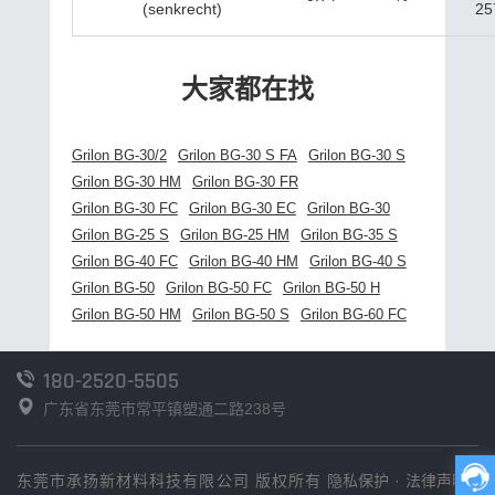
(senkrecht)
25
大家都在找
Grilon BG-30/2
Grilon BG-30 S FA
Grilon BG-30 S
Grilon BG-30 HM
Grilon BG-30 FR
Grilon BG-30 FC
Grilon BG-30 EC
Grilon BG-30
Grilon BG-25 S
Grilon BG-25 HM
Grilon BG-35 S
Grilon BG-40 FC
Grilon BG-40 HM
Grilon BG-40 S
Grilon BG-50
Grilon BG-50 FC
Grilon BG-50 H
Grilon BG-50 HM
Grilon BG-50 S
Grilon BG-60 FC
180-2520-5505
广东省东莞市常平镇塑通二路238号
东莞市承扬新材料科技有限公司 版权所有
隐私保护
·
法律声明
·