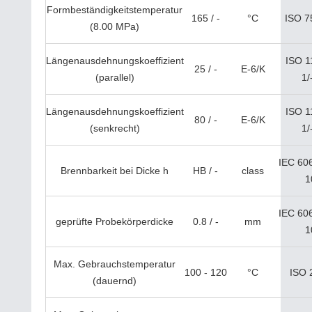
Formbeständigkeitstemperatur
165 / -
°C
ISO 7
(8.00 MPa)
Längenausdehnungskoeffizient
ISO 1
25 / -
E-6/K
(parallel)
1/
Längenausdehnungskoeffizient
ISO 1
80 / -
E-6/K
(senkrecht)
1/
IEC 60
Brennbarkeit bei Dicke h
HB / -
class
1
IEC 60
geprüfte Probekörperdicke
0.8 / -
mm
1
Max. Gebrauchstemperatur
100 - 120
°C
ISO 
(dauernd)