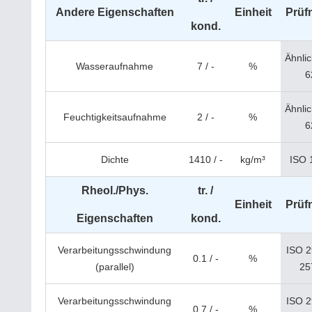
Andere Eigenschaften
Einheit
Prüf
kond.
Ähnli
Wasseraufnahme
7 / -
%
6
Ähnli
Feuchtigkeitsaufnahme
2 / -
%
6
Dichte
1410 / -
kg/m³
ISO 
Rheol./Phys.
tr. /
Einheit
Prüf
Eigenschaften
kond.
Verarbeitungsschwindung
ISO 2
0.1 / -
%
(parallel)
25
Verarbeitungsschwindung
ISO 2
0.7 / -
%