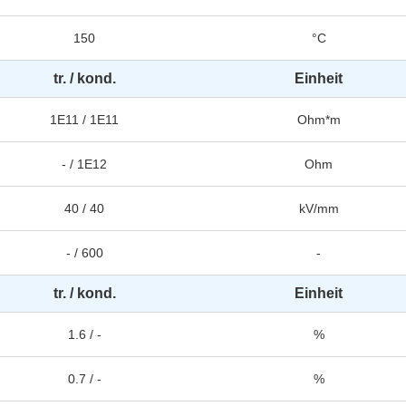
150
°C
tr. / kond.
Einheit
1E11 / 1E11
Ohm*m
- / 1E12
Ohm
40 / 40
kV/mm
- / 600
-
tr. / kond.
Einheit
1.6 / -
%
0.7 / -
%