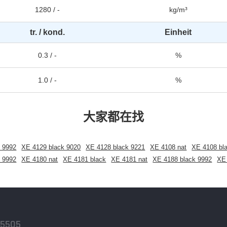
1280 / -
kg/m³
tr. / kond.
Einheit
0.3 / -
%
1.0 / -
%
大家都在找
 9992
XE 4129 black 9020
XE 4128 black 9221
XE 4108 nat
XE 4108 bl
 9992
XE 4180 nat
XE 4181 black
XE 4181 nat
XE 4188 black 9992
XE
-5505