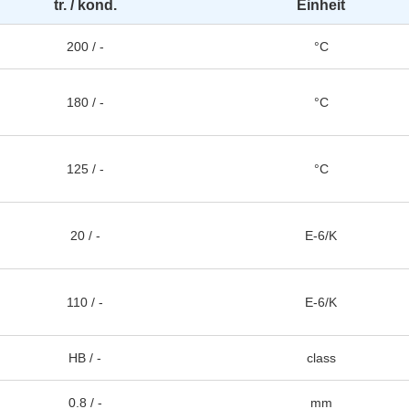
tr. / kond.
Einheit
200 / -
°C
180 / -
°C
125 / -
°C
20 / -
E-6/K
110 / -
E-6/K
HB / -
class
0.8 / -
mm