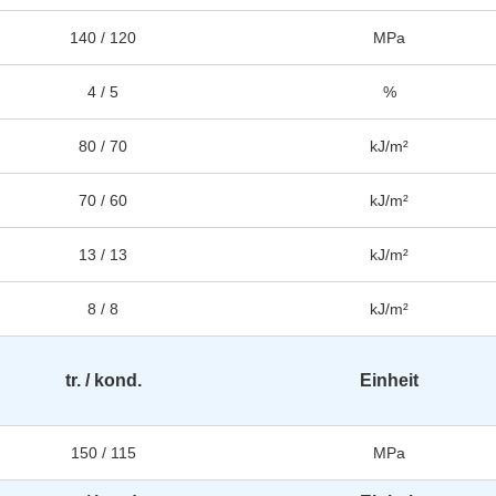
140 / 120
MPa
4 / 5
%
80 / 70
kJ/m²
70 / 60
kJ/m²
13 / 13
kJ/m²
8 / 8
kJ/m²
tr. / kond.
Einheit
150 / 115
MPa