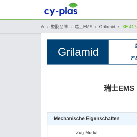
塑胶品牌
瑞士EMS
Grilamid
XE 417
Grilamid
产
瑞士EMS Gr
Mechanische Eigenschaften
Zug-Modul