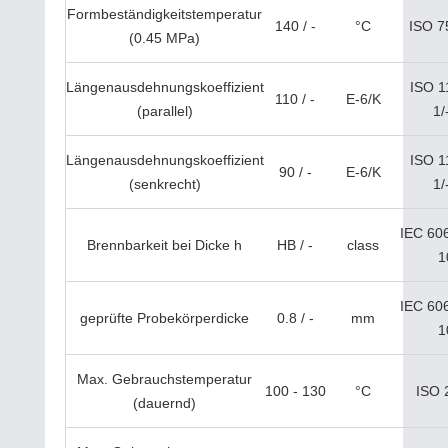
Formbeständigkeitstemperatur
140 / -
°C
ISO 7
(0.45 MPa)
Längenausdehnungskoeffizient
ISO 1
110 / -
E-6/K
(parallel)
1/
Längenausdehnungskoeffizient
ISO 1
90 / -
E-6/K
(senkrecht)
1/
IEC 60
Brennbarkeit bei Dicke h
HB / -
class
1
IEC 60
geprüfte Probekörperdicke
0.8 / -
mm
1
Max. Gebrauchstemperatur
100 - 130
°C
ISO 
(dauernd)