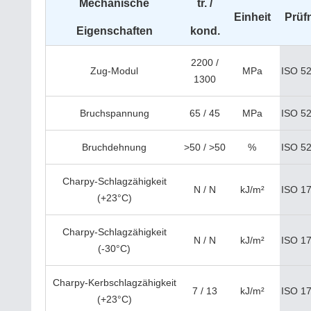
Mechanische
tr. /
Einheit
Prüf
Eigenschaften
kond.
2200 /
Zug-Modul
MPa
ISO 52
1300
Bruchspannung
65 / 45
MPa
ISO 52
Bruchdehnung
>50 / >50
%
ISO 52
Charpy-Schlagzähigkeit
N / N
kJ/m²
ISO 1
(+23°C)
Charpy-Schlagzähigkeit
N / N
kJ/m²
ISO 1
(-30°C)
Charpy-Kerbschlagzähigkeit
7 / 13
kJ/m²
ISO 1
(+23°C)