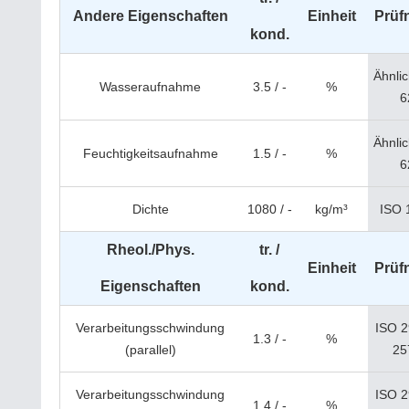
Andere Eigenschaften
Einheit
Prüf
kond.
Ähnli
Wasseraufnahme
3.5 / -
%
6
Ähnli
Feuchtigkeitsaufnahme
1.5 / -
%
6
Dichte
1080 / -
kg/m³
ISO 
Rheol./Phys.
tr. /
Einheit
Prüf
Eigenschaften
kond.
Verarbeitungsschwindung
ISO 2
1.3 / -
%
(parallel)
25
Verarbeitungsschwindung
ISO 2
1.4 / -
%