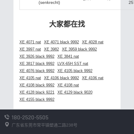
(senkrecht)
25
大家都在找
XE 4071 nat
XE 4071 black 9992
XE 4028 nat
XE 3997 nat
XE 3982
XE 3959 black 9992
XE 3926 black 9992
XE 3841 nat
XE 3817 black 9992
LVX-65H SST nat
XE 4076 black 9992
XE 4105 black 9992
XE 4105 nat
XE 4106 black 9992
XE 4106 nat
XE 4108 black 9992
XE 4108 nat
XE 4128 black 9221
XE 4129 black 9020
XE 4155 black 9992
180-2520-5505
广东省东莞市常平镇塑通二路238号