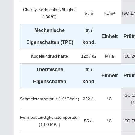
Charpy-Kerbschlagzähigkeit
5 / 5
kJ/m²
ISO 1
(-30°C)
Mechanische
tr. /
Einheit
Prüf
Eigenschaften (TPE)
kond.
Kugeleindruckhärte
128 / 82
MPa
ISO 2
Thermische
tr. /
Einheit
Prüf
Eigenschaften
kond.
ISO 1
Schmelztemperatur (10°C/min)
222 / -
°C
1/
Formbeständigkeitstemperatur
55 / -
°C
ISO 7
(1.80 MPa)