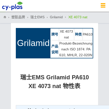
塑胶品牌
瑞士EMS
Grilamid
XE 4073 nat
XE 4073
牌号
种类
PA610
nat
Grilamid
Produkt-Bezeichnung
产品
nach ISO 1874: PA
说明
610, MHLR, 22-020N
瑞士EMS Grilamid PA610
XE 4073 nat 物性表