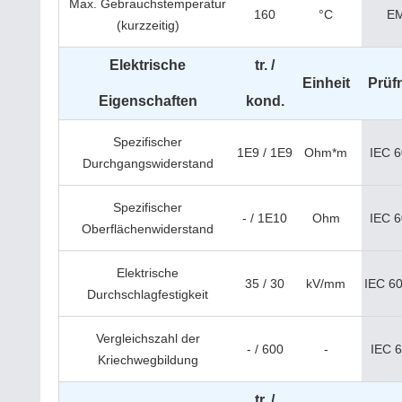
Max. Gebrauchstemperatur
160
°C
E
(kurzzeitig)
Elektrische
tr. /
Einheit
Prüf
Eigenschaften
kond.
Spezifischer
1E9 / 1E9
Ohm*m
IEC 
Durchgangswiderstand
Spezifischer
- / 1E10
Ohm
IEC 
Oberflächenwiderstand
Elektrische
35 / 30
kV/mm
IEC 6
Durchschlagfestigkeit
Vergleichszahl der
- / 600
-
IEC 
Kriechwegbildung
tr. /