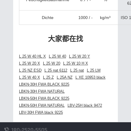
6
Dichte
1000 / -
kg/m³
ISO 
大家都在找
L 25 W 40 HL X
L 25 W 40
L 25 W 20 Y
L 25 W 20 X
L 25 W 20
L 25 W 10 H X
L 25 NZ ESD
L 25 nat 6112
L 25 nat
L 25 LM
L 25 W 40 X
L 25 Z
L 25A NZ
L XE 10953 black
LBKN-30H FWA BLACK 9225
LBKN-30H FWA NATURAL
LBKN-50H FWA BLACK 9225
LBKN-50H FWA NATURAL
LBV-25H black 9472
LBV-30H FWA black 9225
180-2520-5505