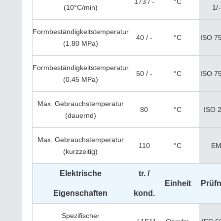
173 / -
°C
(10°C/min)
1/
Formbeständigkeitstemperatur
40 / -
°C
ISO 75
(1.80 MPa)
Formbeständigkeitstemperatur
50 / -
°C
ISO 75
(0.45 MPa)
Max. Gebrauchstemperatur
80
°C
ISO 
(dauernd)
Max. Gebrauchstemperatur
110
°C
EM
(kurzzeitig)
Elektrische
tr. /
Einheit
Prüf
Eigenschaften
kond.
Spezifischer