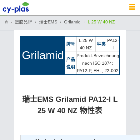
塑胶品牌
瑞士EMS
Grilamid
L 25 W 40 NZ
L 25 W
PA12-
牌号
种类
40 NZ
I
Grilamid
Produkt-Bezeichnung
产品
nach ISO 1874:
说明
PA12-P, EHL, 22-002
瑞士EMS Grilamid PA12-I L
25 W 40 NZ 物性表