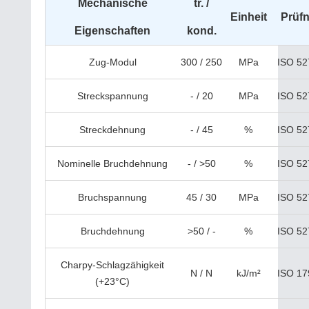
Mechanische
tr. /
Einheit
Prüf
Eigenschaften
kond.
Zug-Modul
300 / 250
MPa
ISO 52
Streckspannung
- / 20
MPa
ISO 52
Streckdehnung
- / 45
%
ISO 52
Nominelle Bruchdehnung
- / >50
%
ISO 52
Bruchspannung
45 / 30
MPa
ISO 52
Bruchdehnung
>50 / -
%
ISO 52
Charpy-Schlagzähigkeit
N / N
kJ/m²
ISO 17
(+23°C)