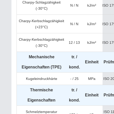
Charpy-Schlagzähigkeit
N / N
kJ/m²
ISO 17
(-30°C)
Charpy-Kerbschlagzähigkeit
N / N
kJ/m²
ISO 17
(+23°C)
Charpy-Kerbschlagzähigkeit
12 / 13
kJ/m²
ISO 17
(-30°C)
Mechanische
tr. /
Einheit
Prüf
Eigenschaften (TPE)
kond.
Kugeleindruckhärte
- / 25
MPa
ISO 2
Thermische
tr. /
Einheit
Prüf
Eigenschaften
kond.
Schmelztemperatur
ISO 1