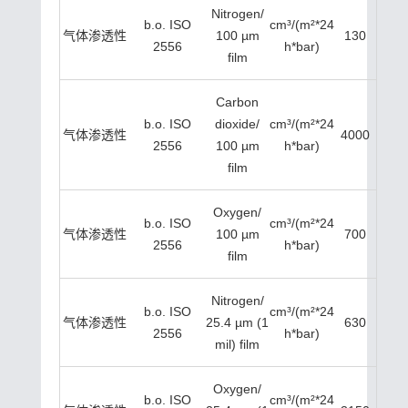
Nitrogen/
b.o. ISO
cm³/(m²*24
气体渗透性
100 µm
130
2556
h*bar)
film
Carbon
b.o. ISO
dioxide/
cm³/(m²*24
气体渗透性
4000
2556
100 µm
h*bar)
film
Oxygen/
b.o. ISO
cm³/(m²*24
气体渗透性
100 µm
700
2556
h*bar)
film
Nitrogen/
b.o. ISO
cm³/(m²*24
气体渗透性
25.4 µm (1
630
2556
h*bar)
mil) film
Oxygen/
b.o. ISO
cm³/(m²*24