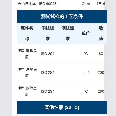
表面电阻率
IEC 60093
Ohm
1E16
测试试样的工艺条件
属性名
测试标
测试标
数
单位
称
准
准
值
注塑-模具温
ISO 294
°C
80
度
注塑-注塑速
ISO 294
mm/s
200
度
注塑-熔体温
ISO 294
°C
280
度
其他性能 (23 °C)