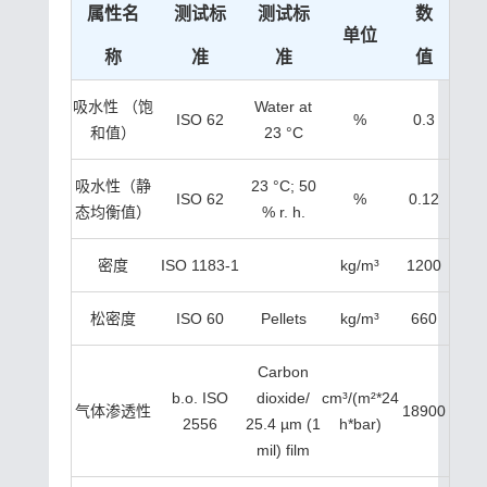
属性名
测试标
测试标
数
单位
称
准
准
值
吸水性 （饱
Water at
ISO 62
%
0.3
和值）
23 °C
吸水性（静
23 °C; 50
ISO 62
%
0.12
态均衡值）
% r. h.
密度
ISO 1183-1
kg/m³
1200
松密度
ISO 60
Pellets
kg/m³
660
Carbon
b.o. ISO
dioxide/
cm³/(m²*24
气体渗透性
18900
2556
25.4 µm (1
h*bar)
mil) film