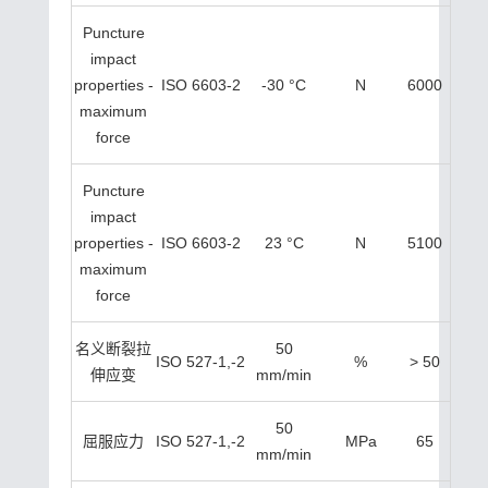
Puncture
impact
properties -
ISO 6603-2
-30 °C
N
6000
maximum
force
Puncture
impact
properties -
ISO 6603-2
23 °C
N
5100
maximum
force
名义断裂拉
50
ISO 527-1,-2
%
> 50
伸应变
mm/min
50
屈服应力
ISO 527-1,-2
MPa
65
mm/min