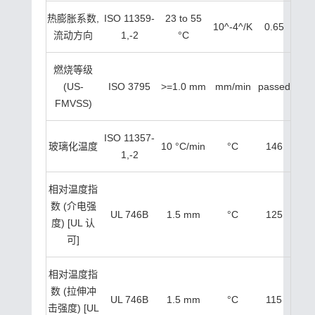
热膨胀系数,
ISO 11359-
23 to 55
10^-4^/K
0.65
流动方向
1,-2
°C
燃烧等级
(US-
ISO 3795
>=1.0 mm
mm/min
passed
FMVSS)
ISO 11357-
玻璃化温度
10 °C/min
°C
146
1,-2
相对温度指
数 (介电强
UL 746B
1.5 mm
°C
125
度) [UL 认
可]
相对温度指
数 (拉伸冲
UL 746B
1.5 mm
°C
115
击强度) [UL