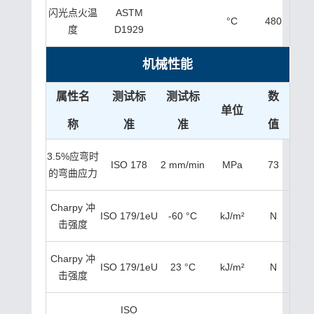
闪光点火温
ASTM
°C
480
度
D1929
机械性能
属性名
测试标
测试标
数
单位
称
准
准
值
3.5%应弯时
ISO 178
2 mm/min
MPa
73
的弯曲应力
Charpy 冲
ISO 179/1eU
-60 °C
kJ/m²
N
击强度
Charpy 冲
ISO 179/1eU
23 °C
kJ/m²
N
击强度
ISO