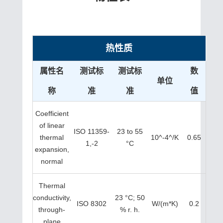
热性质
属性名
测试标
测试标
数
单位
称
准
准
值
Coefficient
of linear
ISO 11359-
23 to 55
thermal
10^-4^/K
0.65
1,-2
°C
expansion,
normal
Thermal
conductivity,
23 °C; 50
ISO 8302
W/(m*K)
0.2
through-
% r. h.
plane